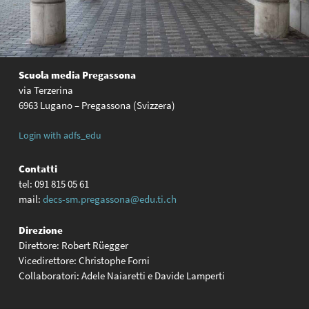
Scuola media Pregassona
via Terzerina
6963 Lugano – Pregassona (Svizzera)
Login with adfs_edu
Contatti
tel: 091 815 05 61
mail:
decs-sm.pregassona@edu.ti.ch
Direzione
Direttore: Robert Rüegger
Vicedirettore: Christophe Forni
Collaboratori: Adele Naiaretti e Davide Lamperti