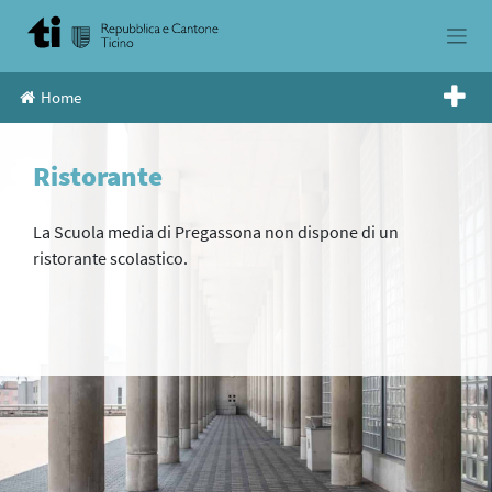
Skip
to
content
Home
Ristorante
La Scuola media di Pregassona non dispone di un
ristorante scolastico.